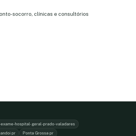
nto-socorro, clínicas e consultórios
exame-hospital-geral-prado-valadares
andoi pr
Ponta Grossa pr