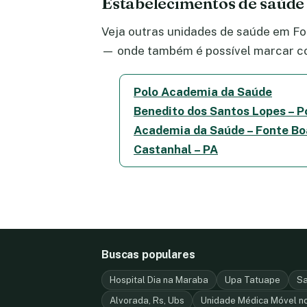
Estabelecimentos de saúde
Veja outras unidades de saúde em Fon
— onde também é possível marcar co
Polo Academia da Saúde
Benedito dos Santos Lopes – P
Academia da Saúde – Fonte Bo
Castanhal – PA
Buscas populares
Hospital Dia na Maraba
Upa Tatuape
Sa
Alvorada, Rs, Ubs
Unidade Médica Móvel n