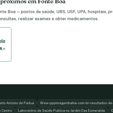
 próximos em Fonte Boa
te Boa — postos de saúde, UBS, USF, UPA, hospitais, pro
nsultas, realizar exames e obter medicamentos.
olo
a –
nto Antonio de Padua
Www-pppimagembahia-com-br-resultados-de-
o Centro
Laboratório de Saúde Publica no Jardim Das Esmeralda
C