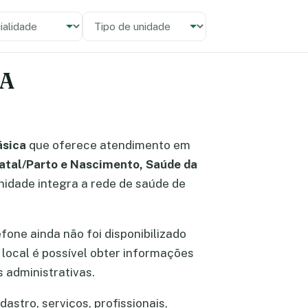
alidade
 unidade
PA
ásica
que oferece atendimento em
natal/Parto e Nascimento, Saúde da
unidade integra a rede de saúde de
lefone ainda não foi disponibilizado
o local é possível obter informações
 administrativas.
astro, serviços, profissionais,