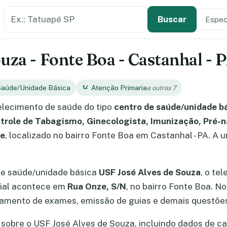
Buscar estabelecimento de saúde
Especi
Tipo de
Buscar
uza - Fonte Boa - Castanhal - 
Saúde/Unidade Básica
Atenção Primaria
e outras 7
lecimento de saúde do tipo
centro de saúde/unidade b
ntrole de Tabagismo, Ginecologista, Imunização, Pré-
se
, localizado no bairro Fonte Boa em Castanhal - PA. A 
de saúde/unidade básica
USF José Alves de Souza
, o te
cial acontece em
Rua Onze, S/N
, no bairro Fonte Boa. N
amento de exames, emissão de guias e demais questões
sobre o USF José Alves de Souza, incluindo dados de cad