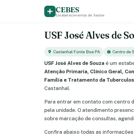
CEBES
Estabelecimentos de Saúde
USF José Alves de So
Castanhal
·
Fonte Boa
·
PA
Centro de 
USF José Alves de Souza
é um estabe
Atenção Primaria, Clínico Geral, Co
Família e Tratamento da Tuberculo
Castanhal.
Para entrar em contato com centro 
pela unidade. O atendimento presen
sobre marcação de consultas, agend
Confira abaixo todas as informações 