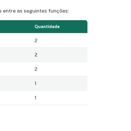
 entre as seguintes funções:
Quantidade
2
2
2
1
1