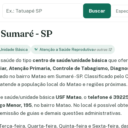
Buscar estabelecimento de saúde
Especi
Tipo de
Buscar
 Sumaré - SP
Unidade Básica
Atenção a Saúde Reprodutiva
e outras 12
 saúde do tipo
centro de saúde/unidade básica
que ofe
iar, Atenção Primaria, Controle de Tabagismo, Diagno
izado no bairro Matao em Sumaré - SP. Classificado pel
 atende a população local do Matao e regiões próximas.
de saúde/unidade básica
USF Matao
, o
telefone é 392
go Menor, 195
, no bairro Matao. No local é possível o
missão de guias e demais questões administrativas.
ça-feira, Quarta-feira, Quinta-feira e Sexta-feira, das