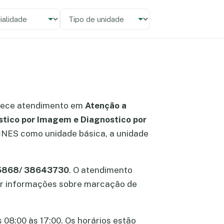
alidade
 unidade
rece atendimento em
Atenção a
stico por Imagem e Diagnostico por
o CNES como unidade básica, a unidade
25868/ 38643730
. O atendimento
bter informações sobre marcação de
 08:00 às 17:00. Os horários estão