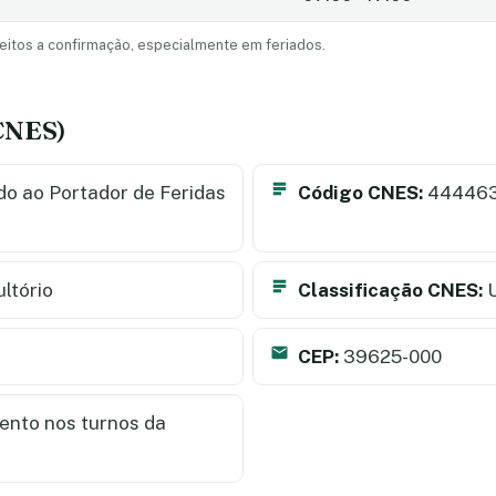
eitos a confirmação, especialmente em feriados.
(CNES)
do ao Portador de Feridas
Código CNES:
44446
ltório
Classificação CNES:
U
CEP:
39625-000
nto nos turnos da