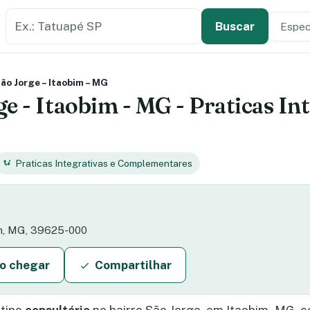
Buscar estabelecimento de saúde
Especi
Tipo de
Buscar
ão Jorge – Itaobim – MG
e - Itaobim - MG - Praticas Int
Praticas Integrativas e Complementares
bim, MG, 39625-000
o chegar
Compartilhar