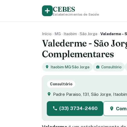
CEBES
Estabelecimentos de Saúde
Início
›
MG
›
Itaobim
›
São Jorge
›
Valederme – S
Valederme - São Jorg
Complementares
Itaobim
·
MG
·
São Jorge
Consultório
Consultório
Padre Paraiso, 131, São Jorge, Itao
(33) 3734-2460
Com