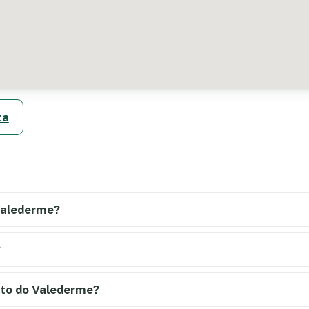
ta
Valederme?
?
nto do Valederme?