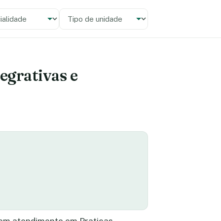
alidade
 unidade
egrativas e