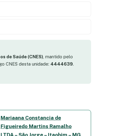
os de Saúde (CNES)
, mantido pelo
digo CNES desta unidade:
4444639
.
Mariaana Constancia de
Figueiredo Martins Ramalho
LTDA – São Jorge – Itaobim – MG