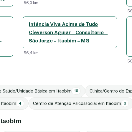
56,0 km
56
Infância Viva Acima de Tudo
Cleverson Aguiar – Consultório –
–
São Jorge – Itaobim – MG
56,4 km
56
e Saúde/Unidade Básica em Itaobim
Clinica/Centro de Es
10
 Itaobim
Centro de Atenção Psicossocial em Itaobim
4
3
 Itaobim