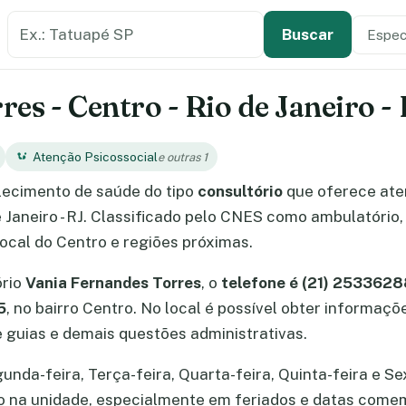
Buscar estabelecimento de saúde
Especi
Tipo de
Buscar
es - Centro - Rio de Janeiro -
Atenção Psicossocial
e outras 1
ecimento de saúde do tipo
consultório
que oferece at
e Janeiro - RJ. Classificado pelo CNES como ambulatório,
local do Centro e regiões próximas.
ório
Vania Fernandes Torres
, o
telefone é (21) 253362
5
, no bairro Centro. No local é possível obter informaç
guias e demais questões administrativas.
da-feira, Terça-feira, Quarta-feira, Quinta-feira e Sex
ão na unidade, especialmente em feriados e datas come