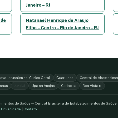
Janeiro – RJ
 de
Natanael Henrique de Araujo
Filho – Centro – Rio de Janeiro – RJ
ova Jerusalen nt , Clinico Geral
Guarulhos
Central de Abastecime
naus
Jundiai
Upa na Anajas
Cariacica
Boa Vista rr
ecimentos de Saúde — Central Brasileira de Estabelecimentos de Saúde
.
Privacidade
|
Contato