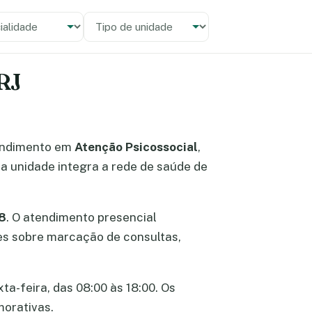
alidade
 unidade
 RJ
endimento em
Atenção Psicossocial
,
 a unidade integra a rede de saúde de
88
. O atendimento presencial
ões sobre marcação de consultas,
ta-feira, das 08:00 às 18:00. Os
morativas.