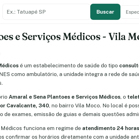
Buscar estabelecimento de saúde
Especi
Tipo de
Buscar
es e Serviços Médicos - Vila Mo
Médicos
é um estabelecimento de saúde do tipo
consult
 CNES como ambulatório, a unidade integra a rede de sa
s.
ório
Amaral e Sena Plantoes e Serviços Médicos
, o
tele
or Cavalcante, 340
, no bairro Vila Moco. No local é po
 de exames, emissão de guias e demais questões admin
s Médicos funciona em regime de
atendimento 24 horas/
 confirmar os horários diretamente com a unidade an