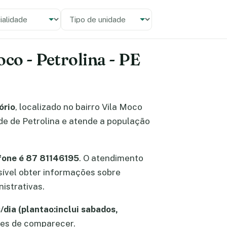
alidade
 unidade
co - Petrolina - PE
ório
, localizado no bairro Vila Moco
úde de Petrolina e atende a população
fone é 87 81146195
. O atendimento
ssível obter informações sobre
istrativas.
dia (plantao:inclui sabados,
tes de comparecer.