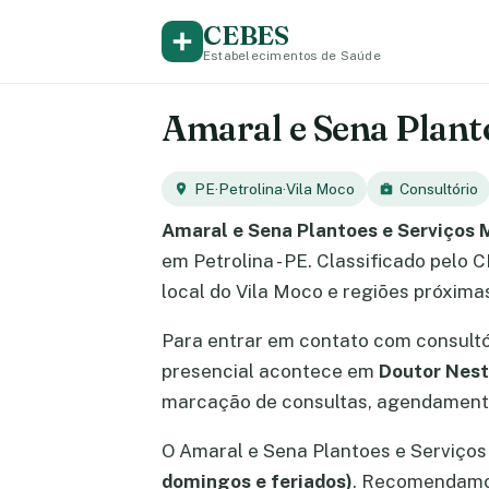
CEBES
Estabelecimentos de Saúde
Amaral e Sena Planto
PE
·
Petrolina
·
Vila Moco
Consultório
Amaral e Sena Plantoes e Serviços 
em Petrolina - PE. Classificado pelo
local do Vila Moco e regiões próxima
Para entrar em contato com consult
presencial acontece em
Doutor Nest
marcação de consultas, agendamento
O Amaral e Sena Plantoes e Serviço
domingos e feriados)
. Recomendamos