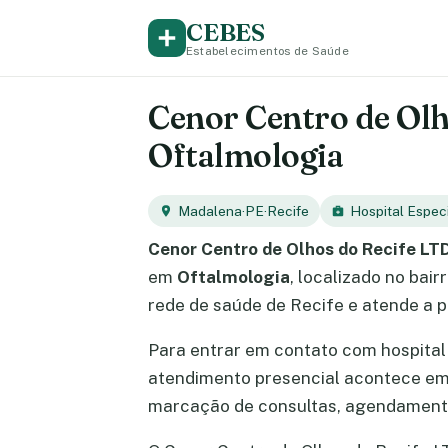
CEBES
Estabelecimentos de Saúde
Cenor Centro de Olho
Oftalmologia
Madalena
·
PE
·
Recife
Hospital Espec
Cenor Centro de Olhos do Recife LT
em
Oftalmologia
, localizado no bai
rede de saúde de Recife e atende a 
Para entrar em contato com hospital
atendimento presencial acontece e
marcação de consultas, agendamento