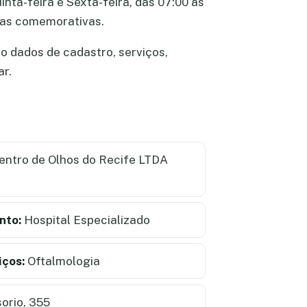
nta-feira e Sexta-feira, das 07:00 às
atas comemorativas.
o dados de cadastro, serviços,
ar.
ntro de Olhos do Recife LTDA
nto:
Hospital Especializado
iços:
Oftalmologia
orio, 355