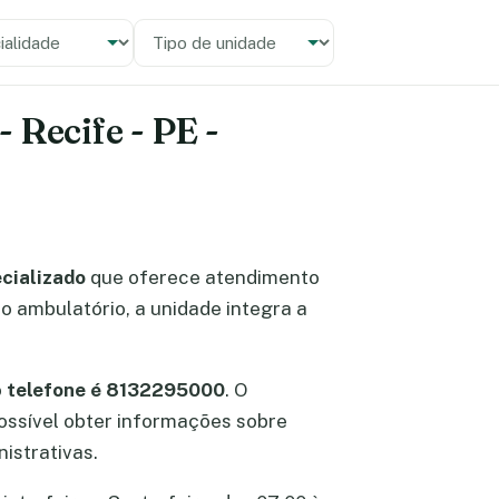
alidade
 unidade
 Recife - PE -
ecializado
que oferece atendimento
o ambulatório, a unidade integra a
o
telefone é 8132295000
. O
possível obter informações sobre
istrativas.