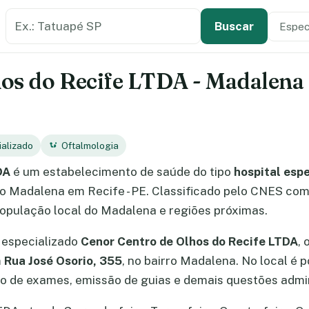
Buscar estabelecimento de saúde
Especi
Tipo de
Buscar
s do Recife LTDA - Madalena -
ializado
Oftalmologia
DA
é um estabelecimento de saúde do tipo
hospital esp
rro Madalena em Recife - PE. Classificado pelo CNES com
população local do Madalena e regiões próximas.
 especializado
Cenor Centro de Olhos do Recife LTDA
, 
m
Rua José Osorio, 355
, no bairro Madalena. No local é 
 de exames, emissão de guias e demais questões admin