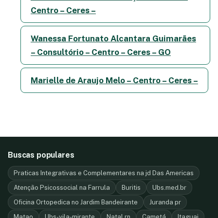
Centro – Ceres –
Wanessa Fortunato Alcantara Guimarães
– Consultório – Centro – Ceres – GO
Marielle de Araujo Melo – Centro – Ceres –
Buscas populares
Praticas Integrativas e Complementares na jd Das Americas
Atenção Psicossocial na Farrula
Buritis
Ubs.med.br
Oficina Ortopedica no Jardim Bandeirante
Juranda pr
Matao
Ubs-vila-mirante
Natal rn
Cametá
Itaguai