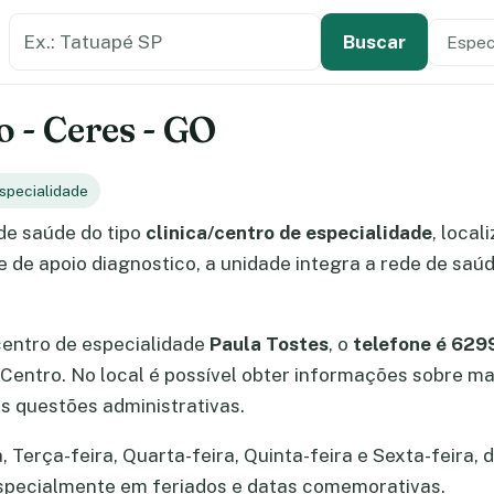
Buscar estabelecimento de saúde
Especi
Tipo de
Buscar
o - Ceres - GO
Especialidade
de saúde do tipo
clinica/centro de especialidade
, local
 de apoio diagnostico, a unidade integra a rede de saú
centro de especialidade
Paula Tostes
, o
telefone é 62
o Centro. No local é possível obter informações sobre
s questões administrativas.
Terça-feira, Quarta-feira, Quinta-feira e Sexta-feira, d
especialmente em feriados e datas comemorativas.