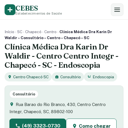
CEBES
Estabelecimentos de Saúde
Início
›
SC
›
Chapecó
›
Centro
›
Clínica Médica Dra Karin Dr
Waldir – Consultório – Centro – Chapecó – SC
Clínica Médica Dra Karin Dr
Waldir - Centro Centro Integr -
Chapecó - SC - Endoscopia
Centro
·
Chapecó
·
SC
Consultório
Endoscopia
Consultório
Rua Barao do Rio Branco, 430, Centro Centro
Integr, Chapecó, SC, 89802-100
(49) 3323-0730
Como chegar