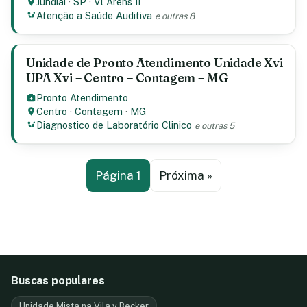
Jundiaí
·
SP
·
Vl Arens II
Atenção a Saúde Auditiva
e outras 8
Unidade de Pronto Atendimento Unidade Xvi
UPA Xvi – Centro – Contagem – MG
Pronto Atendimento
Centro
·
Contagem
·
MG
Diagnostico de Laboratório Clinico
e outras 5
Página 1
Próxima »
Buscas populares
Unidade Mista na Vila v Becker