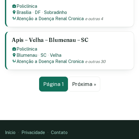
Policlínica
Brasília
·
DF
·
Sobradinho
Atenção a Doença Renal Cronica
e outras 4
Apis – Velha – Blumenau – SC
Policlínica
Blumenau
·
SC
·
Velha
Atenção a Doença Renal Cronica
e outras 30
Página 1
Próxima »
Início
·
Privacidade
·
Contato