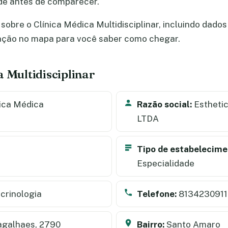
de antes de comparecer.
obre o Clínica Médica Multidisciplinar, incluindo dados 
zação no mapa para você saber como chegar.
 Multidisciplinar
ica Médica
Razão social:
Esthetic
LTDA
Tipo de estabelecime
Especialidade
crinologia
Telefone:
8134230911
galhaes, 2790
Bairro:
Santo Amaro