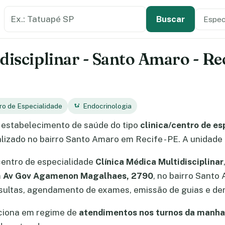
Buscar estabelecimento de saúde
Especi
Tipo de
Buscar
disciplinar - Santo Amaro - Rec
ro de Especialidade
Endocrinologia
estabelecimento de saúde do tipo
clinica/centro de es
calizado no bairro Santo Amaro em Recife - PE. A unidade
centro de especialidade
Clínica Médica Multidisciplinar
m
Av Gov Agamenon Magalhaes, 2790
, no bairro Santo 
ultas, agendamento de exames, emissão de guias e dem
nciona em regime de
atendimentos nos turnos da manha 