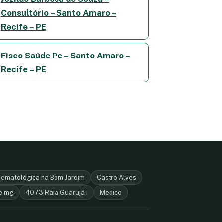
Consultório – Santo Amaro –
Recife – PE
Fisco Saúde Pe – Santo Amaro –
Recife – PE
Hematológica na Bom Jardim
Castro Alves
e mg
4073 Raia Guarujá i
Medico