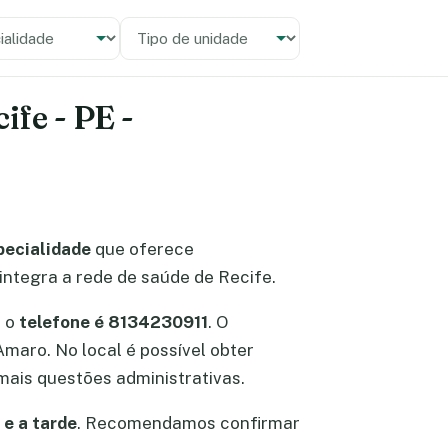
alidade
 unidade
ife - PE -
pecialidade
que oferece
 integra a rede de saúde de Recife.
, o
telefone é 8134230911
. O
Amaro. No local é possível obter
ais questões administrativas.
e a tarde
. Recomendamos confirmar