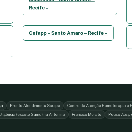
Recife –
Cefapp – Santo Amaro – Recife –
ga
Pronto Atendimento Sauipe
Centro de Atenção Hemoterapia e 
Urgência (exceto Samu) na Antonina
Francico Morato
Pouso Alegr