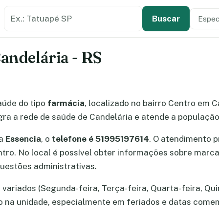
Buscar estabelecimento de saúde
Especi
Tipo de
Buscar
Candelária - RS
aúde do tipo
farmácia
, localizado no bairro Centro em C
ra a rede de saúde de Candelária e atende a população 
ia
Essencia
, o
telefone é 51995197614
. O atendimento 
entro. No local é possível obter informações sobre mar
uestões administrativas.
variados (Segunda-feira, Terça-feira, Quarta-feira, Qui
ão na unidade, especialmente em feriados e datas come