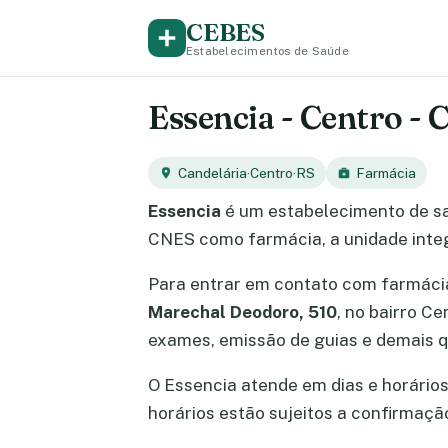
CEBES
Estabelecimentos de Saúde
Essencia - Centro - 
Candelária
·
Centro
·
RS
Farmácia
Essencia
é um estabelecimento de s
CNES como farmácia, a unidade integ
Para entrar em contato com farmác
Marechal Deodoro, 510
, no bairro C
exames, emissão de guias e demais q
O Essencia atende em dias e horários 
horários estão sujeitos a confirmaç