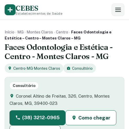
CEBES
Estabelecimentos de Saúde
Início
›
MG
›
Montes Claros
›
Centro
›
Faces Odontologia e
Estética – Centro – Montes Claros – MG
Faces Odontologia e Estética -
Centro - Montes Claros - MG
Centro
·
MG
·
Montes Claros
Consultório
Consultório
Coronel Altino de Freitas, 326, Centro, Montes
Claros, MG, 39400-023
(38) 3212-0965
Como chegar