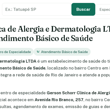
Buscar estabelecimento de saúde
Especi
Tipo de
Buscar
ca de Alergia e Dermatologia L
tendimento Básico de Saúde
tro de Especialidade
Atendimento Básico de Saúde
 Dermatologia LTDA
é um estabelecimento de saúde do t
mento Básico de Saúde
, localizado no bairro Centro em R
egra a rede de saúde de Rio de Janeiro e atende a popu
centro de especialidade
Gerson Schorr Clínica de Aler
ncial acontece em
Avenida Rio Branco, 257
, no bairro Ce
ultas, agendamento de exames, emissão de guias e dem