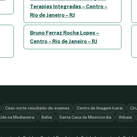
Terapias Integradas – Centro –
Rio de Janeiro – RJ
Bruno Ferraz Rocha Lopes –
Centro – Rio de Janeiro – RJ
Ceac-norte-resultado-de-exames
Centro de Imagem Icarai
Cir
úde na Medianeira
Bahia
Santa Casa de Misericordia
Atibaia