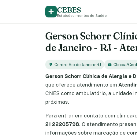
CEBES
Estabelecimentos de Saúde
Gerson Schorr Clíni
de Janeiro - RJ - A
Centro
·
Rio de Janeiro
·
RJ
Clinica/Cen
Gerson Schorr Clínica de Alergia e
que oferece atendimento em
Atendi
CNES como ambulatório, a unidade int
próximas.
Para entrar em contato com clinica/
21 22205798
. O atendimento prese
informações sobre marcação de cons