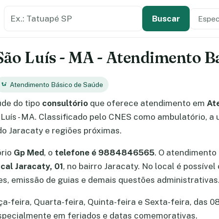
Buscar estabelecimento de saúde
Especi
Tipo de
Buscar
 São Luís - MA - Atendimento B
Atendimento Básico de Saúde
de do tipo
consultório
que oferece atendimento em
At
 Luís - MA. Classificado pelo CNES como ambulatório, a 
do Jaracaty e regiões próximas.
ório
Gp Med
, o
telefone é 9884846565
. O atendimento
cal Jaracaty, 01
, no bairro Jaracaty. No local é possív
, emissão de guias e demais questões administrativas
feira, Quarta-feira, Quinta-feira e Sexta-feira, das 08
especialmente em feriados e datas comemorativas.