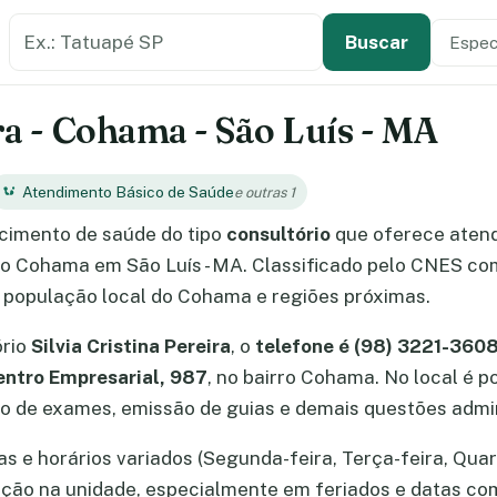
Buscar estabelecimento de saúde
Especi
Tipo de
Buscar
ira - Cohama - São Luís - MA
Atendimento Básico de Saúde
e outras 1
cimento de saúde do tipo
consultório
que oferece aten
rro Cohama em São Luís - MA. Classificado pelo CNES co
a população local do Cohama e regiões próximas.
ório
Silvia Cristina Pereira
, o
telefone é (98) 3221-360
Centro Empresarial, 987
, no bairro Cohama. No local é 
 de exames, emissão de guias e demais questões admin
as e horários variados (Segunda-feira, Terça-feira, Quart
mação na unidade, especialmente em feriados e datas c