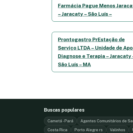
Farmácia Pague Menos Jaraca
– Jaracaty – São Luís –
Prontogastro PrEstação de
Serviço LTDA – Unidade de Apo
Diagnose e Terapia – Jaracaty 
São Luís – MA
Buscas populares
Cametá - Pará
Agentes Comunitários de Sa
Costa Rica
Porto Alegre rs
Valinhos