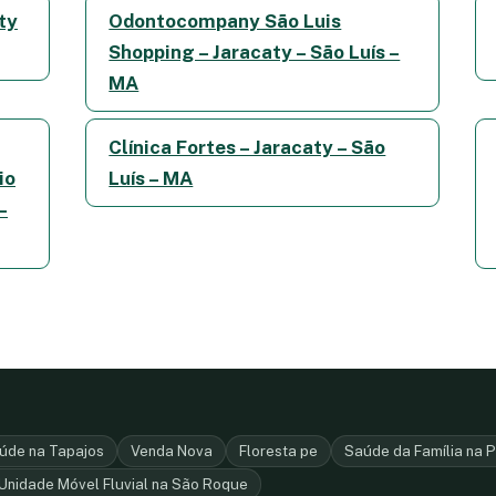
ty
Odontocompany São Luis
Shopping – Jaracaty – São Luís –
MA
Clínica Fortes – Jaracaty – São
io
Luís – MA
–
úde na Tapajos
Venda Nova
Floresta pe
Saúde da Família na P
Unidade Móvel Fluvial na São Roque