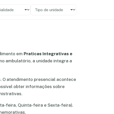
alidade
 unidade
dimento em
Praticas Integrativas e
mo ambulatório, a unidade integra a
8
. O atendimento presencial acontece
possível obter informações sobre
istrativas.
a-feira, Quinta-feira e Sexta-feira).
omemorativas.