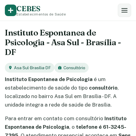
CEBES
Estabelecimentos de Saúde
Instituto Espontanea de
Psicologia - Asa Sul - Brasília -
DF
Asa Sul
·
Brasília
·
DF
Consultório
Instituto Espontanea de Psicologia
é um
estabelecimento de saúde do tipo
consultório
,
localizado no bairro Asa Sul em Brasília - DF. A
unidade integra a rede de saúde de Brasília.
Para entrar em contato com consultório
Instituto
Espontanea de Psicologia
, o
telefone é 61-3245-
7395
. O atendimento presencial acontece em
Seps