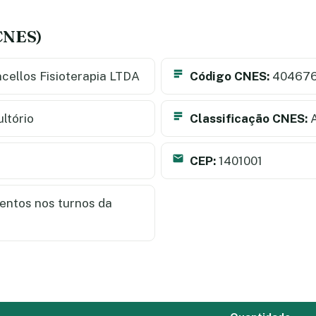
(CNES)
cellos Fisioterapia LTDA
Código CNES:
40467
ltório
Classificação CNES:
A
CEP:
1401001
ntos nos turnos da