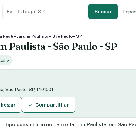
Buscar estabelecimento de saúde
Especi
Tipo de
Buscar
a Reab – Jardim Paulista – São Paulo – SP
m Paulista - São Paulo - SP
tório
ta, São Paulo, SP, 1401001
chegar
Compartilhar
do tipo
consultório
no bairro Jardim Paulista, em São Paul