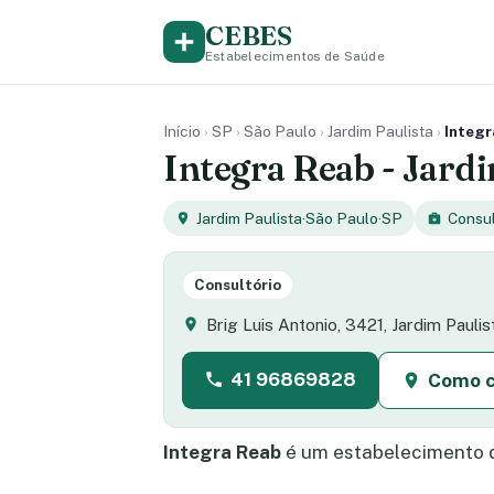
CEBES
Estabelecimentos de Saúde
Início
›
SP
›
São Paulo
›
Jardim Paulista
›
Integr
Integra Reab - Jardi
Jardim Paulista
·
São Paulo
·
SP
Consul
Consultório
Brig Luis Antonio, 3421, Jardim Paulis
41 96869828
Como 
Integra Reab
é um estabelecimento 