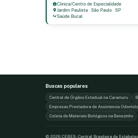
Clinica/Centro de Especialidade
Jardim Paulista
·
São Paulo
·
SP
Saúde Bucal
Buscas populares
Central de Órgãos Estadual na Caramuru
B
Empresas Prestadora de Assistencia Odontol
Coleta de Materiais Biológicos na Benezinho
© 2026 CEBES - Central Brasileira de Estabel