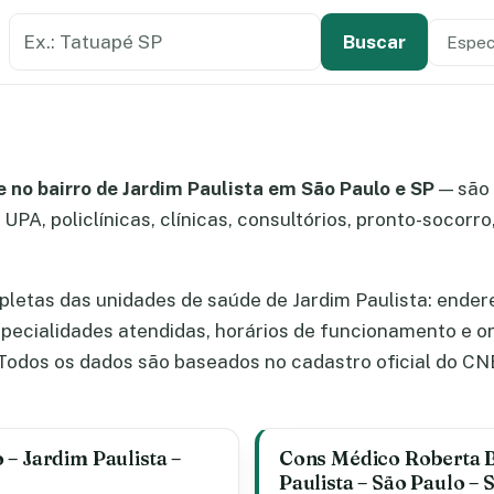
Buscar estabelecimento de saúde
Especi
Tipo de
Buscar
 no bairro de Jardim Paulista em São Paulo e SP
— são
UPA, policlínicas, clínicas, consultórios, pronto-socorro
letas das unidades de saúde de Jardim Paulista: ender
especialidades atendidas, horários de funcionamento e 
odos os dados são baseados no cadastro oficial do CN
– Jardim Paulista –
Cons Médico Roberta Bo
Paulista – São Paulo – 