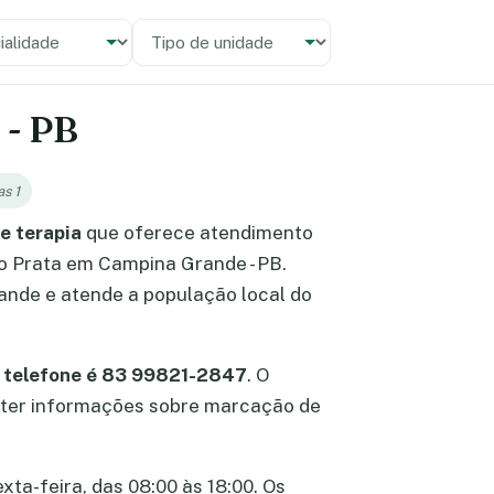
alidade
 unidade
 - PB
as 1
e terapia
que oferece atendimento
rro Prata em Campina Grande - PB.
ande e atende a população local do
o
telefone é 83 99821-2847
. O
 obter informações sobre marcação de
ta-feira, das 08:00 às 18:00. Os