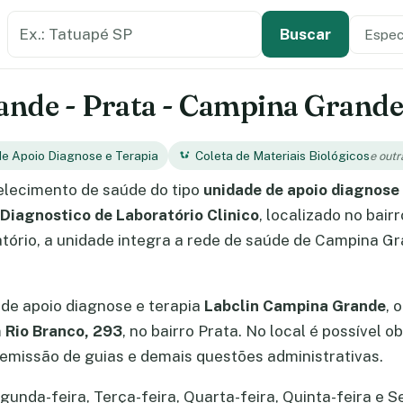
Buscar estabelecimento de saúde
Especi
Tipo de
Buscar
nde - Prata - Campina Grande
e Apoio Diagnose e Terapia
Coleta de Materiais Biológicos
e outr
lecimento de saúde do tipo
unidade de apoio diagnose 
 Diagnostico de Laboratório Clinico
, localizado no bai
ório, a unidade integra a rede de saúde de Campina Gr
de apoio diagnose e terapia
Labclin Campina Grande
, 
m
Rio Branco, 293
, no bairro Prata. No local é possível
missão de guias e demais questões administrativas.
nda-feira, Terça-feira, Quarta-feira, Quinta-feira e Sex