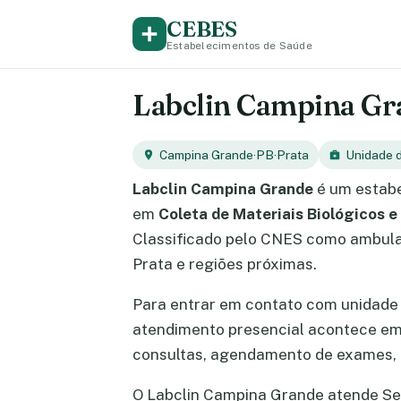
CEBES
Estabelecimentos de Saúde
Labclin Campina Gra
Campina Grande
·
PB
·
Prata
Unidade d
Labclin Campina Grande
é um estabe
em
Coleta de Materiais Biológicos e
Classificado pelo CNES como ambulat
Prata e regiões próximas.
Para entrar em contato com unidade 
atendimento presencial acontece e
consultas, agendamento de exames, e
O Labclin Campina Grande atende Segu