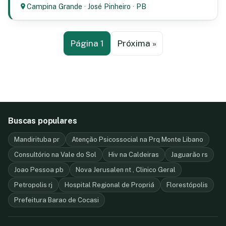
Campina Grande
·
José Pinheiro
·
PB
Página 1
Próxima »
Buscas populares
Mandirituba pr
Atenção Psicossocial na Prq Monte Libano
Consultório na Vale do Sol
Hiv na Caldeiras
Jaguarão rs
Joao Pessoa pb
Nova Jerusalen nt , Clinico Geral
Petropolis rj
Hospital Regional de Propriá
Florestópolis
Prefeitura Barao de Cocasi