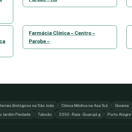
–
Farmácia Clínica – Centro –
ica
Parobe –
eriais Biológicos na São João
Clínica Médica na Asa Sul
Goiania
o Jardim Piedade
Taboão
3350 - Raia - Guarujá g
Porto Alegre