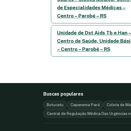
de Especialidades Médicas –
Centro – Parobé – RS
Unidade de Dst Aids Tb e Han 
Centro de Saúde, Unidade Bás
– Centro – Parobé – RS
Buscas populares
Botucatu
Capanema Pará
Coleta de Mat
Central de Regulação Médica Das Urgências n