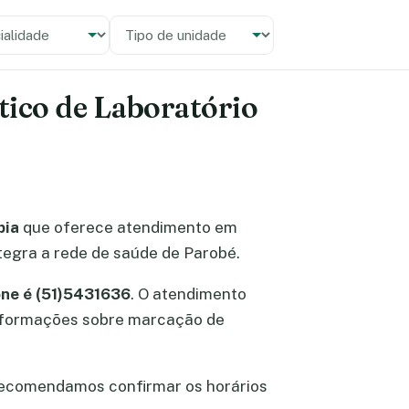
alidade
 unidade
stico de Laboratório
pia
que oferece atendimento em
ntegra a rede de saúde de Parobé.
one é (51)5431636
. O atendimento
r informações sobre marcação de
Recomendamos confirmar os horários