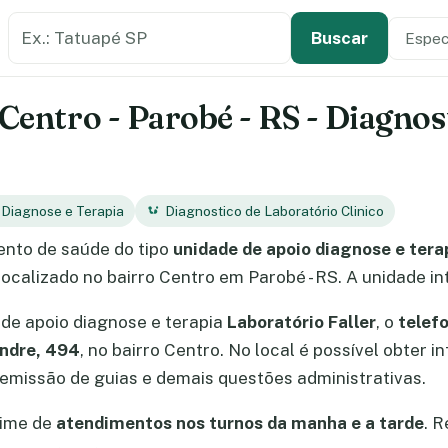
Buscar estabelecimento de saúde
Especi
Tipo de
Buscar
 Centro - Parobé - RS - Diagno
 Diagnose e Terapia
Diagnostico de Laboratório Clinico
nto de saúde do tipo
unidade de apoio diagnose e tera
 localizado no bairro Centro em Parobé - RS. A unidade i
de apoio diagnose e terapia
Laboratório Faller
, o
telef
ndre, 494
, no bairro Centro. No local é possível obte
missão de guias e demais questões administrativas.
gime de
atendimentos nos turnos da manha e a tarde
. 