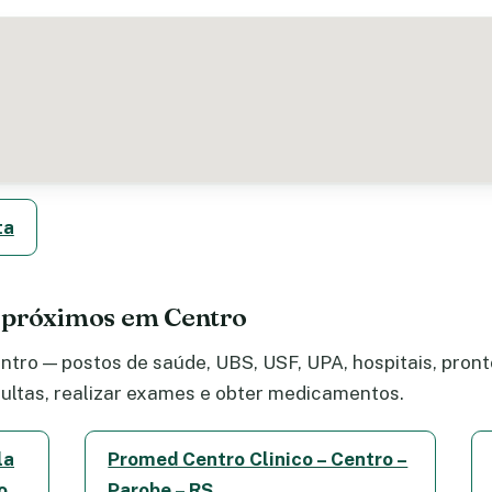
ta
 próximos em Centro
tro — postos de saúde, UBS, USF, UPA, hospitais, pronto
ltas, realizar exames e obter medicamentos.
la
Promed Centro Clinico – Centro –
o
Parobe – RS