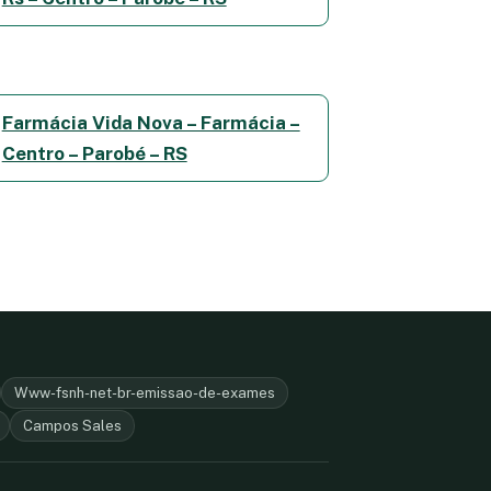
Farmácia Vida Nova – Farmácia –
Centro – Parobé – RS
Www-fsnh-net-br-emissao-de-exames
Campos Sales