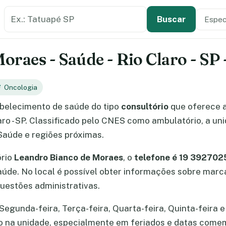
Buscar estabelecimento de saúde
Especi
Tipo de
Buscar
raes - Saúde - Rio Claro - SP 
Oncologia
belecimento de saúde do tipo
consultório
que oferece 
aro - SP. Classificado pelo CNES como ambulatório, a un
Saúde e regiões próximas.
ório
Leandro Bianco de Moraes
, o
telefone é 19 392702
Saúde. No local é possível obter informações sobre ma
uestões administrativas.
gunda-feira, Terça-feira, Quarta-feira, Quinta-feira e 
ão na unidade, especialmente em feriados e datas come