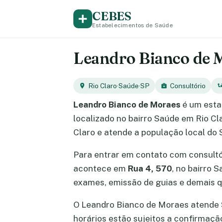
CEBES
Estabelecimentos de Saúde
Leandro Bianco de Mo
Rio Claro
·
Saúde
·
SP
Consultório
Leandro Bianco de Moraes
é um esta
localizado no bairro Saúde em Rio Cl
Claro e atende a população local do 
Para entrar em contato com consult
acontece em
Rua 4, 570
, no bairro 
exames, emissão de guias e demais q
O Leandro Bianco de Moraes atende Se
horários estão sujeitos a confirmaç