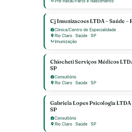
Pré-natal/Parto e Nascimento
Cj Imunizacoes LTDA – Saúde – R
Clinica/Centro de Especialidade
Rio Claro
·
Saúde
·
SP
Imunização
Chiocheti Serviços Médicos LTDA
SP
Consultório
Rio Claro
·
Saúde
·
SP
Gabriela Lopes Psicologia LTDA 
SP
Consultório
Rio Claro
·
Saúde
·
SP