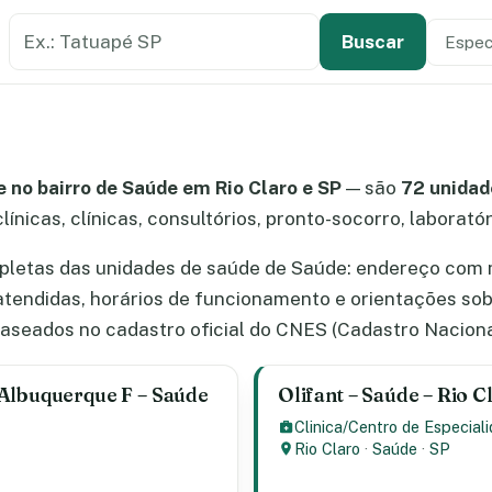
Buscar estabelecimento de saúde
Especi
Tipo de
Buscar
 no bairro de Saúde em Rio Claro e SP
— são
72 unidad
línicas, clínicas, consultórios, pronto-socorro, laborató
letas das unidades de saúde de Saúde: endereço com ma
atendidas, horários de funcionamento e orientações so
aseados no cadastro oficial do CNES (Cadastro Naciona
 Albuquerque F – Saúde
Olifant – Saúde – Rio C
Clinica/Centro de Especial
Rio Claro
·
Saúde
·
SP