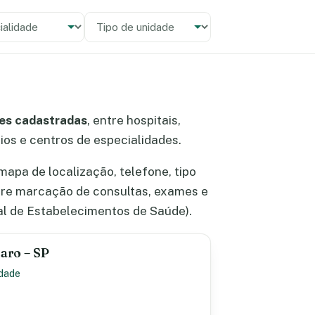
alidade
 unidade
es cadastradas
, entre hospitais,
rios e centros de especialidades.
pa de localização, telefone, tipo
bre marcação de consultas, exames e
l de Estabelecimentos de Saúde).
laro – SP
idade