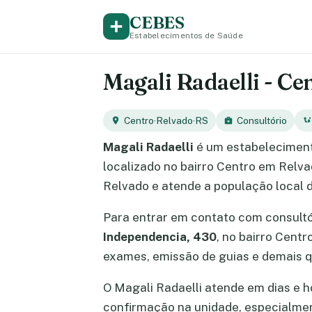
CEBES
Estabelecimentos de Saúde
Magali Radaelli - Ce
Centro
·
Relvado
·
RS
Consultório
Magali Radaelli
é um estabeleciment
localizado no bairro Centro em Relva
Relvado e atende a população local d
Para entrar em contato com consult
Independencia, 430
, no bairro Cent
exames, emissão de guias e demais q
O Magali Radaelli atende em dias e ho
confirmação na unidade, especialme