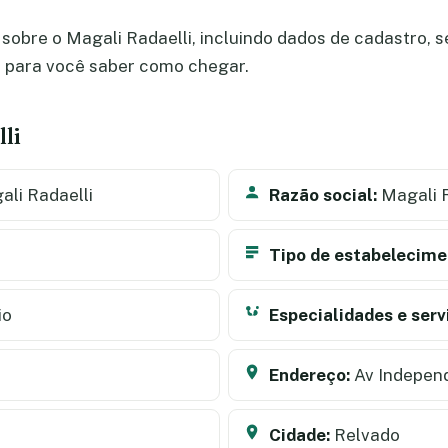
obre o Magali Radaelli, incluindo dados de cadastro, se
a para você saber como chegar.
li
li Radaelli
Razão social:
Magali R
Tipo de estabelecime
io
Especialidades e serv
Endereço:
Av Independ
Cidade:
Relvado