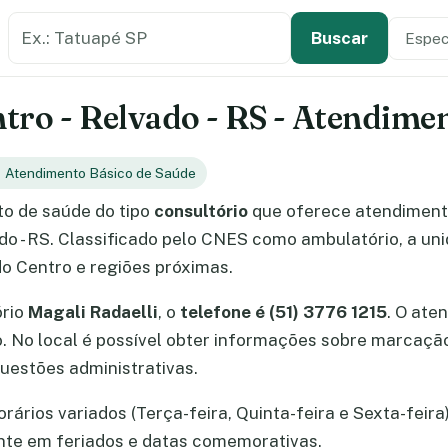
Buscar estabelecimento de saúde
Especi
Tipo de
Buscar
ntro - Relvado - RS - Atendime
Atendimento Básico de Saúde
o de saúde do tipo
consultório
que oferece atendimen
do - RS. Classificado pelo CNES como ambulatório, a un
o Centro e regiões próximas.
ório
Magali Radaelli
, o
telefone é (51) 3776 1215
. O ate
ro. No local é possível obter informações sobre marcaç
uestões administrativas.
rários variados (Terça-feira, Quinta-feira e Sexta-feira)
nte em feriados e datas comemorativas.