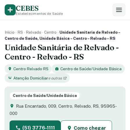
CEBES
Estabelecimentos de Saúde
Início
›
RS
›
Relvado
›
Centro
›
Unidade Sanitaria de Relvado –
Centro de Saúde, Unidade Básica – Centro – Relvado – RS
Unidade Sanitária de Relvado -
Centro - Relvado - RS
Centro
·
Relvado
·
RS
Centro de Saúde/Unidade Básica
Atenção Domiciliar
e outras 12
Centro de Saúde/Unidade Básica
Rua Encantado, 009, Centro, Relvado, RS, 95965-
000
(51) 3776-1111
Como chegar