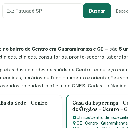
Buscar estabelecimento de saúde
Especi
Tipo de
Buscar
 no bairro de Centro em Guaramiranga e CE
— são
5 u
línicas, clínicas, consultórios, pronto-socorro, laborató
letas das unidades de saúde de Centro: endereço com m
atendidas, horários de funcionamento e orientações so
aseados no cadastro oficial do CNES (Cadastro Naciona
ia da Sede – Centro –
Casa da Esperança – Ce
de Órgãos – Centro – 
Clinica/Centro de Especial
CE
·
Centro
·
Guaramiranga