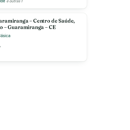
úde
e outras 1
aramiranga – Centro de Saúde,
ro – Guaramiranga – CE
Básica
2