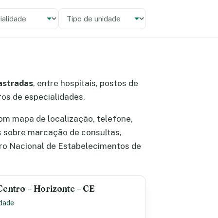
alidade
 unidade
astradas
, entre hospitais, postos de
tros de especialidades.
om mapa de localização, telefone,
s sobre marcação de consultas,
ro Nacional de Estabelecimentos de
Centro – Horizonte – CE
idade