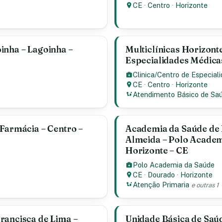
CE
·
Centro
·
Horizonte
inha – Lagoinha –
Multiclínicas Horizont
Especialidades Médicas
Clinica/Centro de Especial
CE
·
Centro
·
Horizonte
Atendimento Básico de Sa
 Farmácia – Centro –
Academia da Saúde de 
Almeida – Polo Academ
Horizonte – CE
Polo Academia da Saúde
CE
·
Dourado
·
Horizonte
Atenção Primaria
e outras 1
rancisca de Lima –
Unidade Básica de Saúd