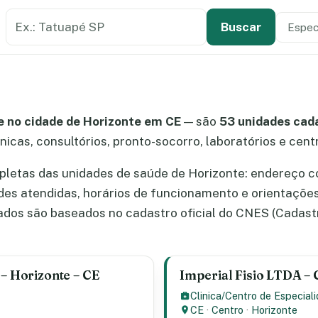
Buscar estabelecimento de saúde
Especi
Tipo de
Buscar
 no cidade de Horizonte em CE
— são
53 unidades cad
ínicas, consultórios, pronto-socorro, laboratórios e cen
letas das unidades de saúde de Horizonte: endereço c
ades atendidas, horários de funcionamento e orientaçõe
dos são baseados no cadastro oficial do CNES (Cadast
 – Horizonte – CE
Imperial Fisio LTDA – 
Clinica/Centro de Especial
CE
·
Centro
·
Horizonte