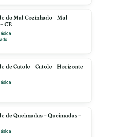
de do Mal Cozinhado – Mal
 – CE
Básica
hado
e de Catole – Catole – Horizonte
Básica
de de Queimadas – Queimadas –
Básica