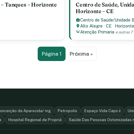
 – Tanques – Horizonte
Centro de Saúde, Unida
Horizonte – CE
Centro de Saúde/Unidade 
Alto Alegre
·
CE
·
Horizont
Atenção Primaria
e outras 7
Página 1
Próxima »
onceição da Aparecida/ mg
Petropolis
Espaço Vida Caps ii
Uni
a
Hospital Regional de Propriá
Saúde Das Pessoas Ostomizadas n