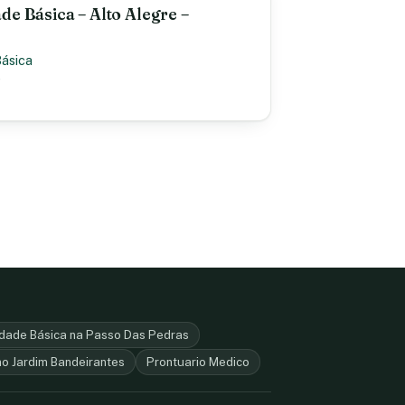
de Básica – Alto Alegre –
Básica
e
dade Básica na Passo Das Pedras
o Jardim Bandeirantes
Prontuario Medico