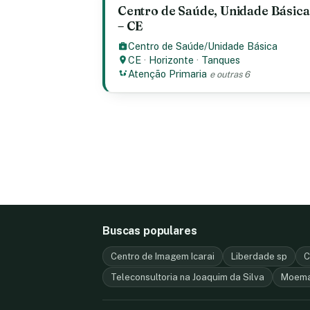
Centro de Saúde, Unidade Básica
– CE
Centro de Saúde/Unidade Básica
CE
·
Horizonte
·
Tanques
Atenção Primaria
e outras 6
Buscas populares
Centro de Imagem Icarai
Liberdade sp
C
Teleconsultoria na Joaquim da Silva
Moem