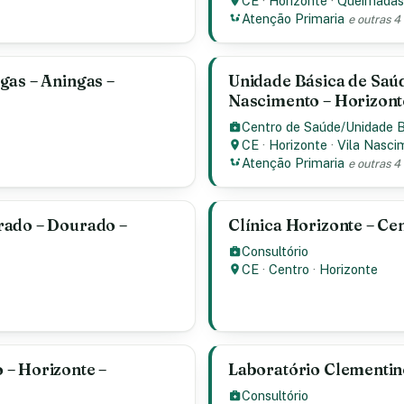
CE
·
Horizonte
·
Queimada
Atenção Primaria
e outras 4
gas – Aningas –
Unidade Básica de Saúd
Nascimento – Horizont
Centro de Saúde/Unidade 
CE
·
Horizonte
·
Vila Nasci
Atenção Primaria
e outras 4
rado – Dourado –
Clínica Horizonte – Cen
Consultório
CE
·
Centro
·
Horizonte
 – Horizonte –
Laboratório Clementino
Consultório