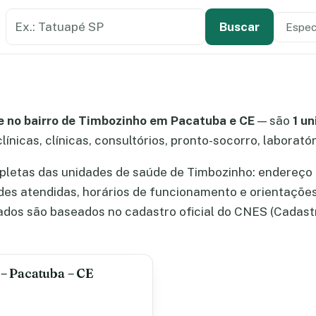
Buscar estabelecimento de saúde
Especi
Tipo de
Buscar
 no bairro de Timbozinho em Pacatuba e CE
— são
1 u
línicas, clínicas, consultórios, pronto-socorro, laborató
letas das unidades de saúde de Timbozinho: endereço 
ades atendidas, horários de funcionamento e orientaçõe
dos são baseados no cadastro oficial do CNES (Cadast
– Pacatuba – CE