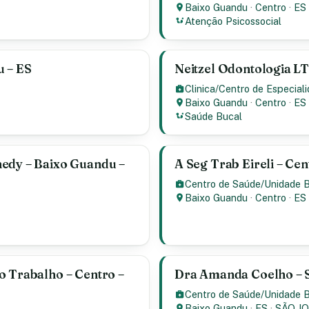
Baixo Guandu
·
Centro
·
ES
Atenção Psicossocial
u – ES
Neitzel Odontologia L
Clinica/Centro de Especial
Baixo Guandu
·
Centro
·
ES
Saúde Bucal
nedy – Baixo Guandu –
A Seg Trab Eireli – Ce
Centro de Saúde/Unidade 
Baixo Guandu
·
Centro
·
ES
o Trabalho – Centro –
Dra Amanda Coelho – S
Centro de Saúde/Unidade 
Baixo Guandu
·
ES
·
SÃO J