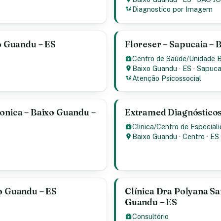
Diagnostico por Imagem
xo Guandu – ES
Floreser – Sapucaia – 
Centro de Saúde/Unidade 
Baixo Guandu
·
ES
·
Sapuca
Atenção Psicossocial
Monica – Baixo Guandu –
Extramed Diagnósticos
Clinica/Centro de Especial
Baixo Guandu
·
Centro
·
ES
xo Guandu – ES
Clínica Dra Polyana S
Guandu – ES
Consultório