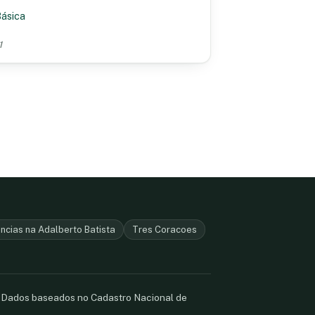
Básica
1
ncias na Adalberto Batista
Tres Coracoes
. Dados baseados no Cadastro Nacional de