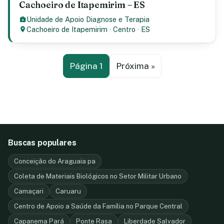
Cachoeiro de Itapemirim – ES
Unidade de Apoio Diagnose e Terapia
Cachoeiro de Itapemirim
·
Centro
·
ES
Página 1
Próxima »
Buscas populares
Conceição do Araguaia pa
Coleta de Materiais Biológicos no Setor Militar Urbano
Camaçari
Caruaru
Centro de Apoio a Saúde da Família no Parque Central
Capanema Pará
Ponte Rasa
Liberdade Salvador