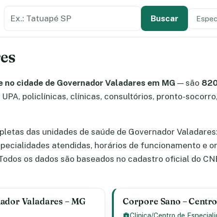
Buscar estabelecimento de saúde
Especi
Tipo de
Buscar
es
e no cidade de Governador Valadares em MG
— são
820
UPA, policlínicas, clínicas, consultórios, pronto-socorro
pletas das unidades de saúde de Governador Valadares
especialidades atendidas, horários de funcionamento e 
odos os dados são baseados no cadastro oficial do CN
nador Valadares – MG
Corpore Sano – Centro
Clinica/Centro de Especial