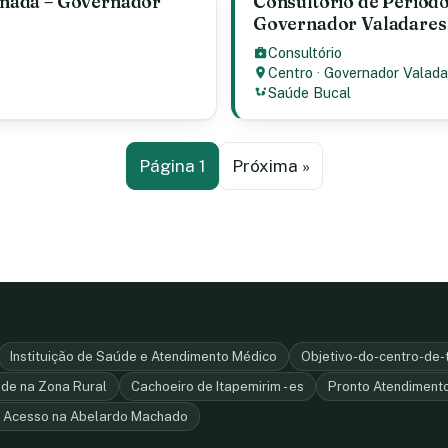
lanada – Governador
Consultório de Periodon
Governador Valadares
Consultório
Centro
·
Governador Valada
Saúde Bucal
Página 1
Próxima »
Instituição de Saúde e Atendimento Médico
Objetivo-do-centro-de
de na Zona Rural
Cachoeiro de Itapemirim - es
Pronto Atendiment
e Acesso na Abelardo Machado