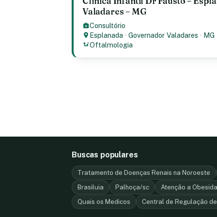
Clínica Infantil Dr Fausto – Esp
Valadares – MG
Consultório
Esplanada
·
Governador Valadares
·
MG
Oftalmologia
Buscas populares
Tratamento de Doenças Renais na Noroeste
Brasiluia
Palhoça/sc
Atenção a Obesida
Quais os Medicos
Central de Regulação d