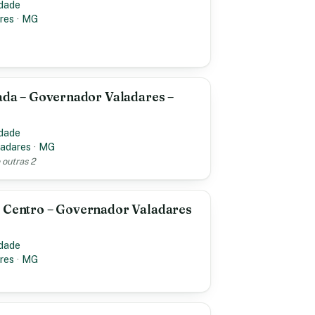
idade
res
·
MG
nada – Governador Valadares –
idade
ladares
·
MG
 outras 2
– Centro – Governador Valadares
idade
res
·
MG