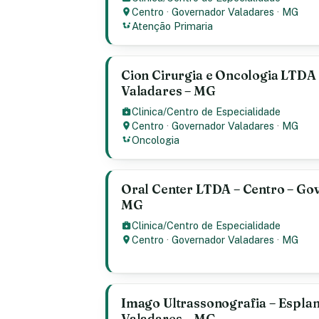
Centro
·
Governador Valadares
·
MG
Atenção Primaria
Cion Cirurgia e Oncologia LTDA
Valadares – MG
Clinica/Centro de Especialidade
Centro
·
Governador Valadares
·
MG
Oncologia
Oral Center LTDA – Centro – Go
MG
Clinica/Centro de Especialidade
Centro
·
Governador Valadares
·
MG
Imago Ultrassonografia – Espla
Valadares – MG