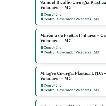
Samuel Bicalho Cirurgia Plastic
Valadares – MG
Consultório
Centro
·
Governador Valadares
·
MG
Marcelo de Freitas Linhares – C
Valadares – MG
Consultório
Centro
·
Governador Valadares
·
MG
Milagre Cirurgia Plastica LTDA 
Valadares – MG
Consultório
Centro
·
Governador Valadares
·
MG