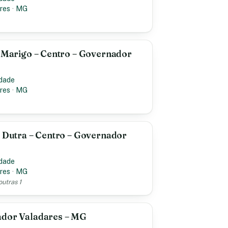
res
·
MG
a Marigo – Centro – Governador
idade
res
·
MG
a Dutra – Centro – Governador
idade
res
·
MG
outras 1
ador Valadares – MG