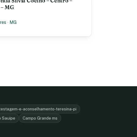
tia Silvia Coelho – Centro –
 – MG
res
·
MG
-testagem-e-aconselhamento-teresina-pi
o Sauipe
Campo Grande ms