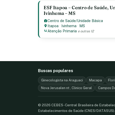
ESF Itapoa – Centro de Saúde, Un
Ivinhema – MS
Centro de Saúde/Unidade Básica
Itapoa
·
Ivinhema
·
MS
Atenção Primaria
e outras 12
Buscas populares
Ginecologista na Araguaci
Macapa
Flor
Nova Jerusalen nt , Clinico Geral
Campos D
© 2026 CEBES - Central Brasileira de Estabel
Estabelecimentos de Saúde (CNES/DATASUS)