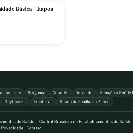
idade Básica – Itapoa –
ianópolis sc
Bragança
Cubatão
Botucatu
Atenção a Saúde 
os Goytacazes
Fronteiras
Saúde da Família na Perico
ecimentos de Saúde — Central Brasileira de Estabelecimentos de Saúde
.
Privacidade
|
Contato