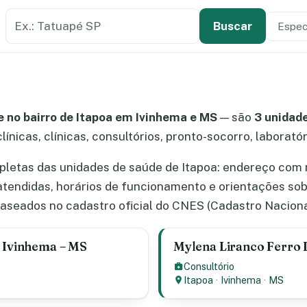
Buscar estabelecimento de saúde
Especi
Tipo de
Buscar
 no bairro de Itapoa em Ivinhema e MS
— são
3 unidad
línicas, clínicas, consultórios, pronto-socorro, laborató
letas das unidades de saúde de Itapoa: endereço com m
atendidas, horários de funcionamento e orientações so
aseados no cadastro oficial do CNES (Cadastro Naciona
– Ivinhema – MS
Mylena Liranco Ferro 
Consultório
Itapoa
·
Ivinhema
·
MS