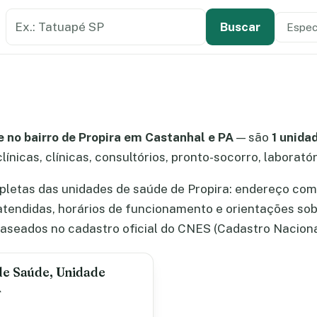
Buscar estabelecimento de saúde
Especi
Tipo de
Buscar
 no bairro de Propira em Castanhal e PA
— são
1 unida
línicas, clínicas, consultórios, pronto-socorro, laborató
letas das unidades de saúde de Propira: endereço com 
atendidas, horários de funcionamento e orientações so
aseados no cadastro oficial do CNES (Cadastro Naciona
 de Saúde, Unidade
A