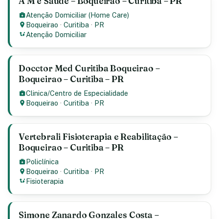
A M e Saúde – Boqueirao – Curitiba – PR
Atenção Domiciliar (Home Care)
Boqueirao
·
Curitiba
·
PR
Atenção Domiciliar
Docctor Med Curitiba Boqueirao –
Boqueirao – Curitiba – PR
Clinica/Centro de Especialidade
Boqueirao
·
Curitiba
·
PR
Vertebrali Fisioterapia e Reabilitação –
Boqueirao – Curitiba – PR
Policlínica
Boqueirao
·
Curitiba
·
PR
Fisioterapia
Simone Zanardo Gonzales Costa –