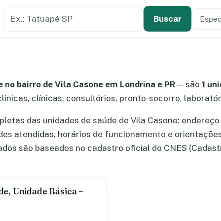
Buscar estabelecimento de saúde
Especi
Tipo de
Buscar
 no bairro de Vila Casone em Londrina e PR
— são
1 un
línicas, clínicas, consultórios, pronto-socorro, laborató
letas das unidades de saúde de Vila Casone: endereço 
ades atendidas, horários de funcionamento e orientaçõe
dos são baseados no cadastro oficial do CNES (Cadast
de, Unidade Básica –