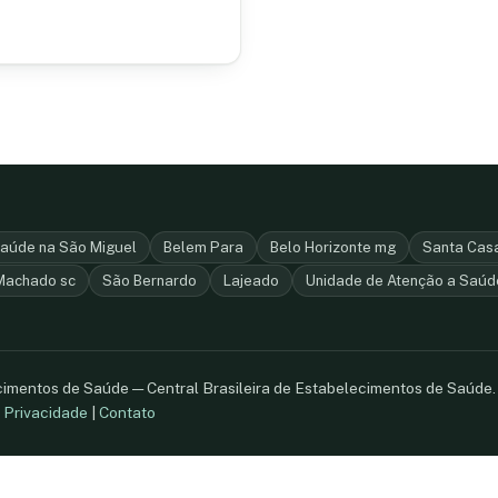
Saúde na São Miguel
Belem Para
Belo Horizonte mg
Santa Casa
 Machado sc
São Bernardo
Lajeado
Unidade de Atenção a Saúd
ecimentos de Saúde — Central Brasileira de Estabelecimentos de Saúde
.
Privacidade
|
Contato