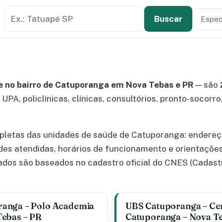
Buscar estabelecimento de saúde
Especi
Tipo de
Buscar
e no bairro de Catuporanga em Nova Tebas e PR
— são
UPA, policlínicas, clínicas, consultórios, pronto-socorro
pletas das unidades de saúde de Catuporanga: endereço
ades atendidas, horários de funcionamento e orientaçõe
dos são baseados no cadastro oficial do CNES (Cadast
ranga – Polo Academia
UBS Catuporanga – Cen
Tebas – PR
Catuporanga – Nova Te