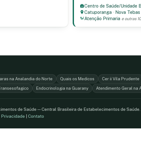
Centro de Saúde/Unidade 
Catuporanga
·
Nova Tebas
Atenção Primaria
e outras 1
ras na Analandia do Norte
Quais os Medicos
Cer ii Vila Prudente
ransesofagico
Endocrinologia na Guarany
Atendimento Geral na A
ecimentos de Saúde — Central Brasileira de Estabelecimentos de Saúde
.
Privacidade
|
Contato