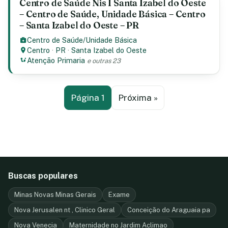
Centro de Saúde Nis I Santa Izabel do Oeste
– Centro de Saúde, Unidade Básica – Centro
– Santa Izabel do Oeste – PR
Centro de Saúde/Unidade Básica
Centro
·
PR
·
Santa Izabel do Oeste
Atenção Primaria
e outras 23
Página 1
Próxima »
Buscas populares
Minas Novas Minas Gerais
Exame
Nova Jerusalen nt , Clinico Geral
Conceição do Araguaia pa
Nova Venecia
Maternidade no Jardim Aclimao