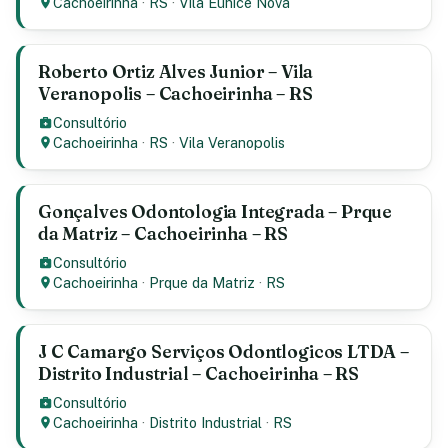
Cachoeirinha
·
RS
·
Vila Eunice Nova
Roberto Ortiz Alves Junior – Vila
Veranopolis – Cachoeirinha – RS
Consultório
Cachoeirinha
·
RS
·
Vila Veranopolis
Gonçalves Odontologia Integrada – Prque
da Matriz – Cachoeirinha – RS
Consultório
Cachoeirinha
·
Prque da Matriz
·
RS
J C Camargo Serviços Odontlogicos LTDA –
Distrito Industrial – Cachoeirinha – RS
Consultório
Cachoeirinha
·
Distrito Industrial
·
RS