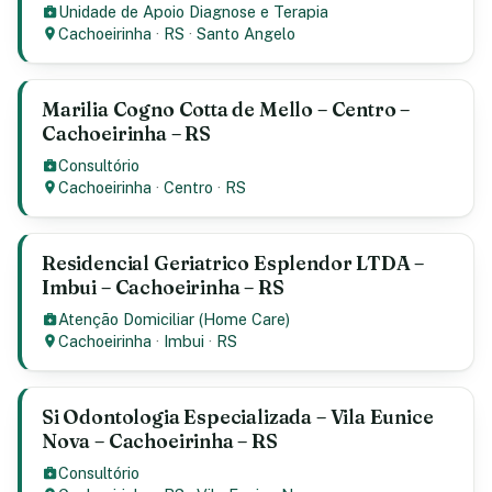
Unidade de Apoio Diagnose e Terapia
Cachoeirinha
·
RS
·
Santo Angelo
Marilia Cogno Cotta de Mello – Centro –
Cachoeirinha – RS
Consultório
Cachoeirinha
·
Centro
·
RS
Residencial Geriatrico Esplendor LTDA –
Imbui – Cachoeirinha – RS
Atenção Domiciliar (Home Care)
Cachoeirinha
·
Imbui
·
RS
Si Odontologia Especializada – Vila Eunice
Nova – Cachoeirinha – RS
Consultório