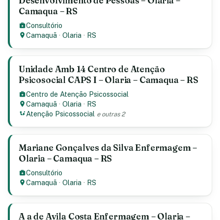
Desenvolvimento de Pessoas – Olaria –
Camaqua – RS
Consultório
Camaquã
·
Olaria
·
RS
Unidade Amb 14 Centro de Atenção
Psicosocial CAPS I – Olaria – Camaqua – RS
Centro de Atenção Psicossocial
Camaquã
·
Olaria
·
RS
Atenção Psicossocial
e outras 2
Mariane Gonçalves da Silva Enfermagem –
Olaria – Camaqua – RS
Consultório
Camaquã
·
Olaria
·
RS
A a de Avila Costa Enfermagem – Olaria –