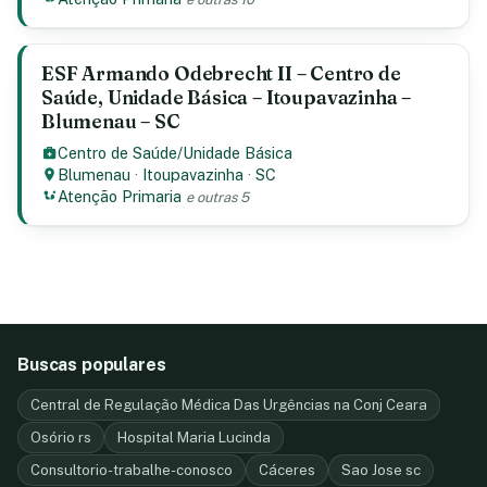
ESF Armando Odebrecht II – Centro de
Saúde, Unidade Básica – Itoupavazinha –
Blumenau – SC
Centro de Saúde/Unidade Básica
Blumenau
·
Itoupavazinha
·
SC
Atenção Primaria
e outras 5
Buscas populares
Central de Regulação Médica Das Urgências na Conj Ceara
Osório rs
Hospital Maria Lucinda
Consultorio-trabalhe-conosco
Cáceres
Sao Jose sc