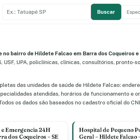
Buscar estabelecimento de saúde
Especi
Tipo de
Buscar
 no bairro de Hildete Falcao em Barra dos Coqueiros e
 USF, UPA, policlínicas, clínicas, consultórios, pronto-s
letas das unidades de saúde de Hildete Falcao: ender
especialidades atendidas, horários de funcionamento e 
odos os dados são baseados no cadastro oficial do CN
a e Emergencia 24H
Hospital de Pequeno Po
arra dos Coqueiros – SE
Geral – Hildete Falcao