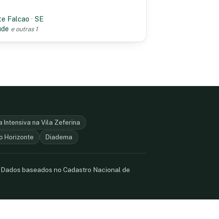
te Falcao
·
SE
úde
e outras 1
 Intensiva na Vila Zeferina
o Horizonte
Diadema
. Dados baseados no Cadastro Nacional de