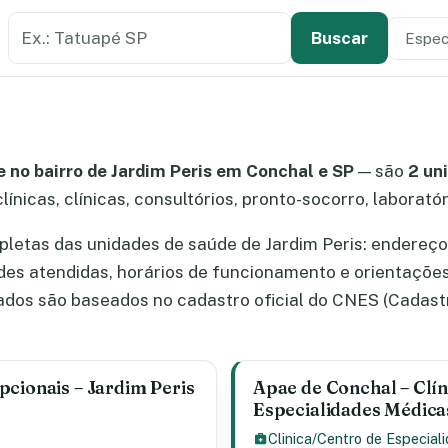
Buscar estabelecimento de saúde
Especi
Tipo de
Buscar
 no bairro de Jardim Peris em Conchal e SP
— são
2 un
línicas, clínicas, consultórios, pronto-socorro, laborató
letas das unidades de saúde de Jardim Peris: endereço
ades atendidas, horários de funcionamento e orientaçõe
dos são baseados no cadastro oficial do CNES (Cadast
pcionais – Jardim Peris
Apae de Conchal – Clín
Especialidades Médicas
Clinica/Centro de Especial