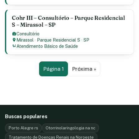
Cohr III – Consultório – Parque Residencial
S – Mirassol – SP
Consultório
Mirassol
·
Parque Residencial S
·
SP
Atendimento Básico de Saúde
Página 1
Próxima »
Buscas populares
Porto Alegre rs
Otorrinolaringologia na nc
Tratamento de Doenças Renais na Noroeste