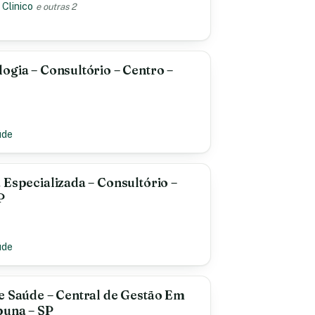
 Clinico
e outras 2
ogia – Consultório – Centro –
úde
 Especializada – Consultório –
P
úde
e Saúde – Central de Gestão Em
buna – SP