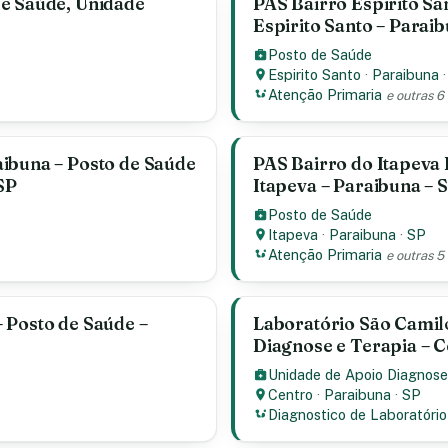
de Saúde, Unidade
PAS Bairro Espirito Sa
Espirito Santo – Paraib
Posto de Saúde
Espirito Santo
·
Paraibuna
Atenção Primaria
e outras 6
ibuna – Posto de Saúde
PAS Bairro do Itapeva 
SP
Itapeva – Paraibuna – 
Posto de Saúde
Itapeva
·
Paraibuna
·
SP
Atenção Primaria
e outras 5
 Posto de Saúde –
Laboratório São Camil
Diagnose e Terapia – C
Unidade de Apoio Diagnose
Centro
·
Paraibuna
·
SP
Diagnostico de Laboratório