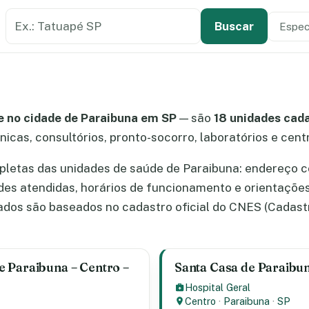
Buscar estabelecimento de saúde
Especi
Tipo de
Buscar
 no cidade de Paraibuna em SP
— são
18 unidades cad
ínicas, consultórios, pronto-socorro, laboratórios e cen
letas das unidades de saúde de Paraibuna: endereço c
ades atendidas, horários de funcionamento e orientaçõe
dos são baseados no cadastro oficial do CNES (Cadast
 Paraibuna – Centro –
Santa Casa de Paraibun
Hospital Geral
Centro
·
Paraibuna
·
SP