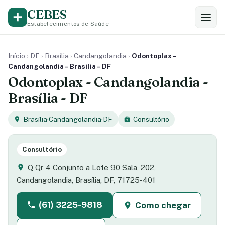
CEBES
Estabelecimentos de Saúde
Início
›
DF
›
Brasília
›
Candangolandia
›
Odontoplax –
Candangolandia – Brasília – DF
Odontoplax - Candangolandia -
Brasília - DF
Brasília
·
Candangolandia
·
DF
Consultório
Consultório
Q Qr 4 Conjunto a Lote 90 Sala, 202,
Candangolandia, Brasília, DF, 71725-401
(61) 3225-9818
Como chegar