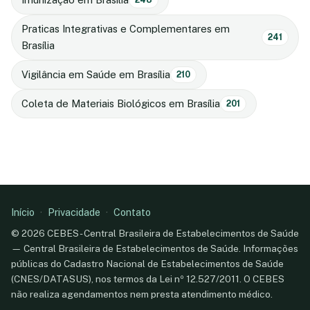
Praticas Integrativas e Complementares em
241
Brasília
Vigilância em Saúde em Brasília
210
Coleta de Materiais Biológicos em Brasília
201
Início
·
Privacidade
·
Contato
© 2026 CEBES - Central Brasileira de Estabelecimentos de Saúde
— Central Brasileira de Estabelecimentos de Saúde. Informações
públicas do Cadastro Nacional de Estabelecimentos de Saúde
(CNES/DATASUS), nos termos da Lei nº 12.527/2011. O CEBES
não realiza agendamentos nem presta atendimento médico.