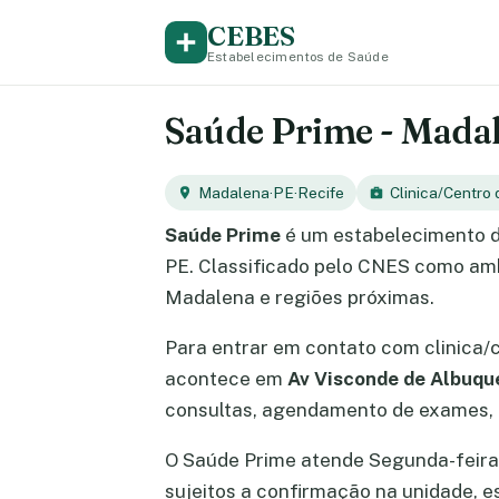
CEBES
Estabelecimentos de Saúde
Saúde Prime - Madale
Madalena
·
PE
·
Recife
Clinica/Centro
Saúde Prime
é um estabelecimento d
PE. Classificado pelo CNES como ambu
Madalena e regiões próximas.
Para entrar em contato com clinica/
acontece em
Av Visconde de Albuqu
consultas, agendamento de exames, e
O Saúde Prime atende Segunda-feira, T
sujeitos a confirmação na unidade, 