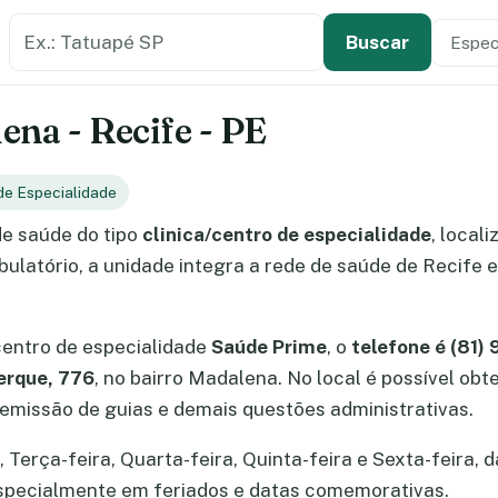
Buscar estabelecimento de saúde
Especi
Tipo de
Buscar
na - Recife - PE
 de Especialidade
e saúde do tipo
clinica/centro de especialidade
, local
latório, a unidade integra a rede de saúde de Recife e
centro de especialidade
Saúde Prime
, o
telefone é (81)
erque, 776
, no bairro Madalena. No local é possível o
missão de guias e demais questões administrativas.
erça-feira, Quarta-feira, Quinta-feira e Sexta-feira, d
especialmente em feriados e datas comemorativas.