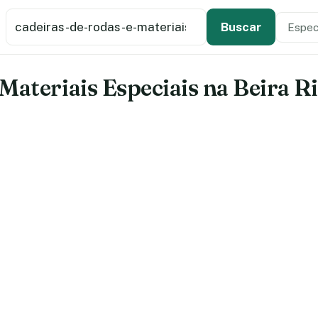
Buscar estabelecimento de saúde
Especi
Tipo de
Buscar
Materiais Especiais na Beira R