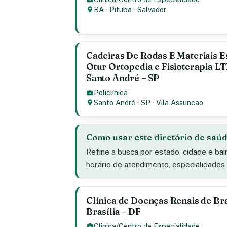
BA
·
Pituba
·
Salvador
Cadeiras De Rodas E Materiais E
Otur Ortopedia e Fisioterapia LT
Santo André – SP
Policlínica
Santo André
·
SP
·
Vila Assuncao
Como usar este diretório de saú
Refine a busca por estado, cidade e bai
horário de atendimento, especialidade
Clínica de Doenças Renais de Bra
Brasília – DF
Clinica/Centro de Especialidade