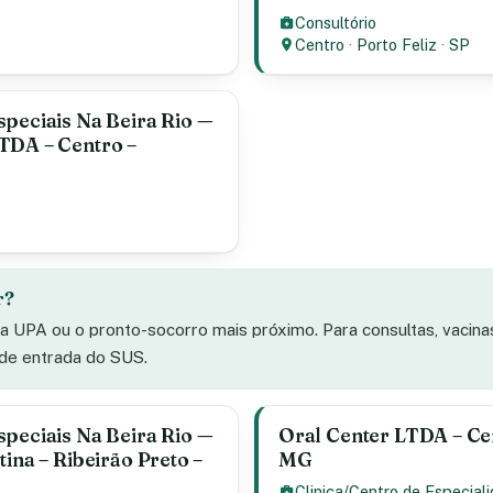
Consultório
Centro
·
Porto Feliz
·
SP
speciais Na Beira Rio —
TDA – Centro –
r?
 a UPA ou o pronto-socorro mais próximo. Para consultas, vacin
 de entrada do SUS.
speciais Na Beira Rio —
Oral Center LTDA – Ce
ina – Ribeirão Preto –
MG
Clinica/Centro de Especial