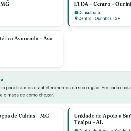
– MG
LTDA – Centro – Ourin
Consultório
Centro
·
Ourinhos
·
SP
tética Avancada – Asa
de
rro para listar os estabelecimentos da sua região. Em cada unid
s e o mapa de como chegar.
Poços de Caldas – MG
Unidade de Apoio a Saú
Traipu – AL
Centro de Apoio a Saúde d