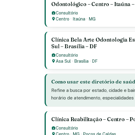
Odontológico – Centro – Itaúna 
Consultório
Centro
·
Itaúna
·
MG
Clínica Bela Arte Odontologia Es
Sul – Brasília – DF
Consultório
Asa Sul
·
Brasília
·
DF
Como usar este diretório de saú
Refine a busca por estado, cidade e bai
horário de atendimento, especialidade
Clínica Reabilitação – Centro – 
Consultório
Centro
·
MG
·
Poços de Caldas