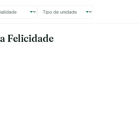
alidade
 unidade
a Felicidade