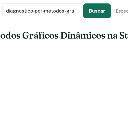
Buscar estabelecimento de saúde
Especi
Tipo de
Buscar
odos Gráficos Dinâmicos na St