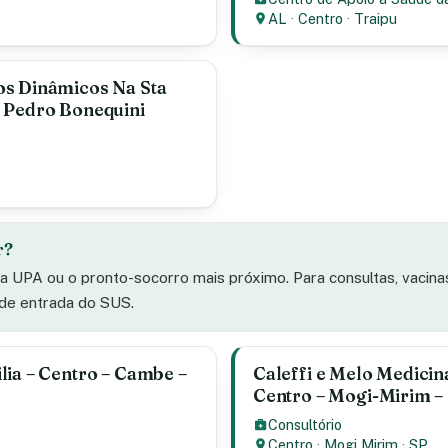
AL
·
Centro
·
Traipu
os Dinâmicos Na Sta
o Pedro Bonequini
r?
 a UPA ou o pronto-socorro mais próximo. Para consultas, vacin
 de entrada do SUS.
lia – Centro – Cambe –
Caleffi e Melo Medicin
Centro – Mogi-Mirim –
Consultório
Centro
·
Mogi Mirim
·
SP